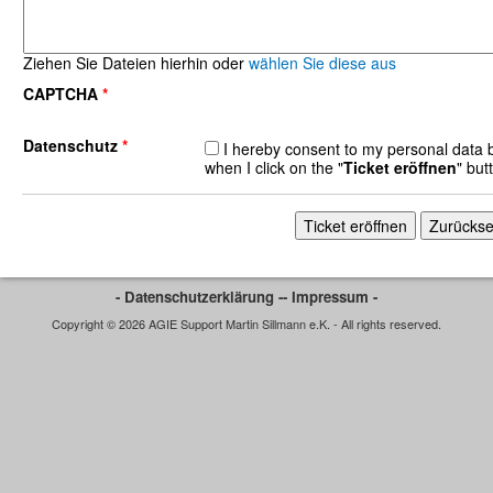
Ziehen Sie Dateien hierhin oder
wählen Sie diese aus
CAPTCHA
*
Datenschutz
*
I hereby consent to my personal data 
when I click on the "
Ticket eröffnen
" but
- Datenschutzerklärung -
- Impressum -
Copyright © 2026 AGIE Support Martin Sillmann e.K. - All rights reserved.